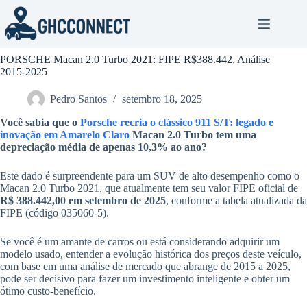
Pular
para
o
conteúdo
PORSCHE Macan 2.0 Turbo 2021: FIPE R$388.442, Análise
2015-2025
Pedro Santos
setembro 18, 2025
Você sabia que o
Porsche recria o clássico 911 S/T: legado e
inovação em Amarelo Claro
Macan 2.0 Turbo tem uma
depreciação média de apenas 10,
3%
ao ano?
Este dado é surpreendente para um SUV de alto desempenho como o
Macan 2.0 Turbo 2021, que atualmente tem seu valor FIPE oficial de
R$ 388.442,00
em setembro de 2025
, conforme a tabela atualizada da
FIPE (código 035060-5).
Se você é um amante de carros ou está considerando adquirir um
modelo usado, entender a evolução histórica dos preços deste veículo,
com base em uma análise de mercado que abrange de 2015 a 2025,
pode ser decisivo para fazer um investimento inteligente e obter um
ótimo custo-benefício.