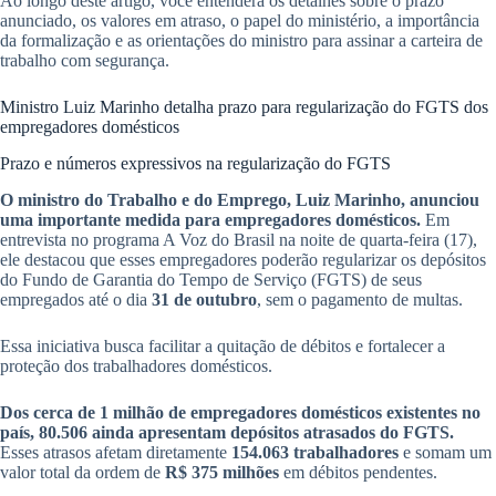
Ao longo deste artigo, você entenderá os detalhes sobre o prazo
anunciado, os valores em atraso, o papel do ministério, a importância
da formalização e as orientações do ministro para assinar a carteira de
trabalho com segurança.
Ministro Luiz Marinho detalha prazo para regularização do FGTS dos
empregadores domésticos
Prazo e números expressivos na regularização do FGTS
O ministro do Trabalho e do Emprego, Luiz Marinho, anunciou
uma importante medida para empregadores domésticos.
Em
entrevista no programa A Voz do Brasil na noite de quarta-feira (17),
ele destacou que esses empregadores poderão regularizar os depósitos
do Fundo de Garantia do Tempo de Serviço (FGTS) de seus
empregados até o dia
31 de outubro
, sem o pagamento de multas.
Essa iniciativa busca facilitar a quitação de débitos e fortalecer a
proteção dos trabalhadores domésticos.
Dos cerca de 1 milhão de empregadores domésticos existentes no
país, 80.506 ainda apresentam depósitos atrasados do FGTS.
Esses atrasos afetam diretamente
154.063 trabalhadores
e somam um
valor total da ordem de
R$ 375 milhões
em débitos pendentes.