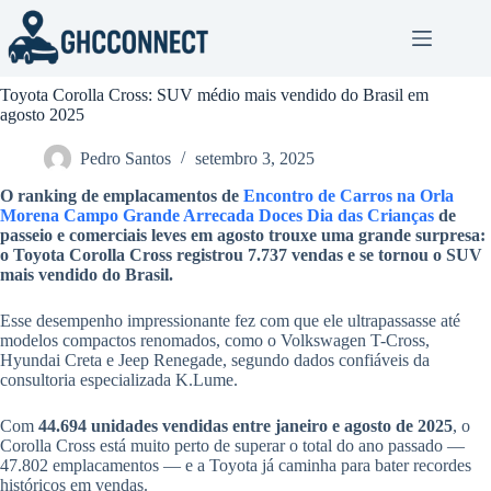
Pular
para
o
conteúdo
Toyota Corolla Cross: SUV médio mais vendido do Brasil em
agosto 2025
Pedro Santos
setembro 3, 2025
O ranking de emplacamentos de
Encontro de Carros na Orla
Morena Campo Grande Arrecada Doces Dia das Crianças
de
passeio e comerciais leves em agosto trouxe uma grande surpresa:
o Toyota Corolla Cross registrou
7.737 vendas
e se tornou o SUV
mais vendido do Brasil.
Esse desempenho impressionante fez com que ele ultrapassasse até
modelos compactos renomados, como o Volkswagen T-Cross,
Hyundai Creta e Jeep Renegade, segundo dados confiáveis da
consultoria especializada K.Lume.
Com
44.694 unidades vendidas entre janeiro e agosto de 2025
, o
Corolla Cross está muito perto de superar o total do ano passado —
47.802 emplacamentos — e a Toyota já caminha para bater recordes
históricos em vendas.