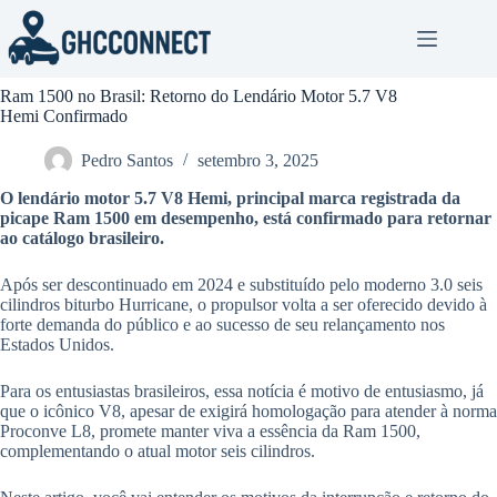
Pular
para
o
conteúdo
Ram 1500 no Brasil: Retorno do Lendário Motor 5.7 V8
Hemi Confirmado
Pedro Santos
setembro 3, 2025
O lendário motor 5.7 V8 Hemi, principal marca registrada da
picape Ram 1500 em desempenho, está confirmado para retornar
ao catálogo brasileiro.
Após ser descontinuado em 2024 e substituído pelo moderno 3.0 seis
cilindros biturbo Hurricane, o propulsor volta a ser oferecido devido à
forte demanda do público e ao sucesso de seu relançamento nos
Estados Unidos.
Para os entusiastas brasileiros, essa notícia é motivo de entusiasmo, já
que o icônico V8, apesar de exigirá homologação para atender à norma
Proconve L8, promete manter viva a essência da Ram 1500,
complementando o atual motor seis cilindros.