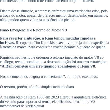
considerável, refletindo o descontentamento do público-alvo.
Diante dessa situação, a empresa enfrentou uma verdadeira crise, pois
a troca do motor, apesar de oferecer melhor desempenho em números,
não agradou quem valoriza a essência da picape.
Plano Emergencial e Retorno do Motor V8
Para reverter a situação, a Ram tomou medidas rápidas e
incisivas.
Recuperou Tim Kuniskis, executivo que já tinha experiência
à frente da marca, para conduzir a reação perante o quadro de queda.
Kuniskis não hesitou e ordenou o retorno imediato do motor V8 ao
catálogo, reconhecendo que a descontinuação foi um erro estratégico:
“
A Ram cometeu um erro quando abandonou o Hemi V8.
Nós o cometemos e agora o consertamos”, admitiu o executivo.
O retorno, porém, não foi simples nem imediato.
A reestilização da Ram 1500 em 2023 alterou a arquitetura eletrônica
do veículo para suportar sistemas eletrificados, tornando o V8
incompatível na versão atual.