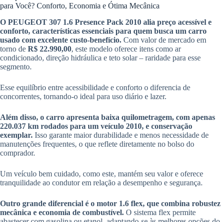
para Você? Conforto, Economia e Ótima Mecânica
O PEUGEOT 307 1.6 Presence Pack 2010 alia preço acessível e
conforto, características essenciais para quem busca um carro
usado com excelente custo-benefício.
Com valor de mercado em
torno de
R$ 22.990,00
, este modelo oferece itens como ar
condicionado, direção hidráulica e teto solar – raridade para esse
segmento.
Esse equilíbrio entre acessibilidade e conforto o diferencia de
concorrentes, tornando-o ideal para uso diário e lazer.
Além disso, o carro apresenta baixa quilometragem, com apenas
220.037 km rodados para um veículo 2010, e conservação
exemplar.
Isso garante maior durabilidade e menos necessidade de
manutenções frequentes, o que reflete diretamente no bolso do
comprador.
Um veículo bem cuidado, como este, mantém seu valor e oferece
tranquilidade ao condutor em relação a desempenho e segurança.
Outro grande diferencial é o motor 1.6 flex, que combina robustez
mecânica e economia de combustível.
O sistema flex permite
abastecer com gasolina ou etanol, adaptando-se às melhores opções do