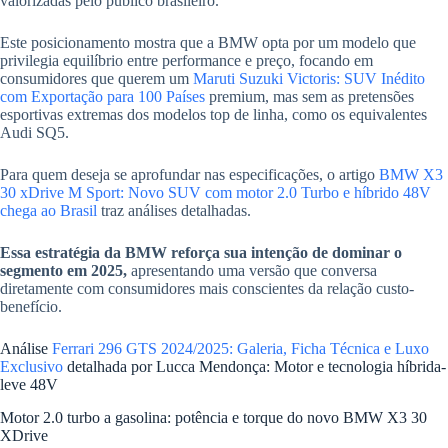
valorizadas pelo público brasileiro.
Este posicionamento mostra que a BMW opta por um modelo que
privilegia equilíbrio entre performance e preço, focando em
consumidores que querem um
Maruti Suzuki Victoris: SUV Inédito
com Exportação para 100 Países
premium, mas sem as pretensões
esportivas extremas dos modelos top de linha, como os equivalentes
Audi SQ5.
Para quem deseja se aprofundar nas especificações, o artigo
BMW X3
30 xDrive M Sport: Novo SUV com motor 2.0 Turbo e híbrido 48V
chega ao Brasil
traz análises detalhadas.
Essa estratégia da BMW reforça sua intenção de dominar o
segmento em 2025,
apresentando uma versão que conversa
diretamente com consumidores mais conscientes da relação custo-
benefício.
Análise
Ferrari 296 GTS 2024/2025: Galeria, Ficha Técnica e Luxo
Exclusivo
detalhada por Lucca Mendonça: Motor e tecnologia híbrida-
leve 48V
Motor 2.0 turbo a gasolina: potência e torque do novo BMW X3 30
XDrive