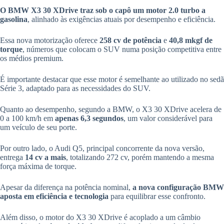
O BMW X3 30 XDrive traz sob o capô um motor 2.0 turbo a
gasolina
, alinhado às exigências atuais por desempenho e eficiência.
Essa nova motorização oferece
258 cv de potência
e
40,8 mkgf de
torque
, números que colocam o SUV numa posição competitiva entre
os médios premium.
É importante destacar que esse motor é semelhante ao utilizado no sedã
Série 3, adaptado para as necessidades do SUV.
Quanto ao desempenho, segundo a BMW, o X3 30 XDrive acelera de
0 a 100 km/h em
apenas 6,3 segundos
, um valor considerável para
um veículo de seu porte.
Por outro lado, o Audi Q5, principal concorrente da nova versão,
entrega
14 cv a mais
, totalizando 272 cv, porém mantendo a mesma
força máxima de torque.
Apesar da diferença na potência nominal,
a nova configuração BMW
aposta em eficiência e tecnologia
para equilibrar esse confronto.
Além disso, o motor do X3 30 XDrive é acoplado a um câmbio