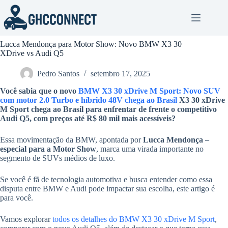
Pular
para
o
conteúdo
Lucca Mendonça para Motor Show: Novo BMW X3 30
XDrive vs Audi Q5
Pedro Santos
setembro 17, 2025
Você sabia que o novo
BMW X3 30 xDrive M Sport: Novo SUV
com motor 2.0 Turbo e híbrido 48V chega ao Brasil
X3 30 xDrive
M Sport chega ao Brasil para enfrentar de frente o competitivo
Audi Q5, com preços até
R$ 80
mil mais acessíveis?
Essa movimentação da BMW, apontada por
Lucca Mendonça –
especial para a Motor Show
, marca uma virada importante no
segmento de SUVs médios de luxo.
Se você é fã de tecnologia automotiva e busca entender como essa
disputa entre BMW e Audi pode impactar sua escolha, este artigo é
para você.
Vamos explorar
todos os detalhes do BMW X3 30 xDrive M Sport
,