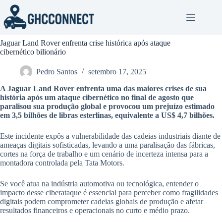
Pular
para
o
conteúdo
Jaguar Land Rover enfrenta crise histórica após ataque
cibernético bilionário
Pedro Santos
setembro 17, 2025
A Jaguar Land Rover enfrenta uma das maiores crises de sua
história após um ataque cibernético no final de agosto que
paralisou sua produção global e provocou um prejuízo estimado
em
3,5 bilhões de libras esterlinas
, equivalente a
US$ 4,7 bilhões
.
Este incidente expôs a vulnerabilidade das cadeias industriais diante de
ameaças digitais sofisticadas, levando a uma paralisação das fábricas,
cortes na força de trabalho e um cenário de incerteza intensa para a
montadora controlada pela Tata Motors.
Se você atua na indústria automotiva ou tecnológica, entender o
impacto desse ciberataque é essencial para perceber como fragilidades
digitais podem comprometer cadeias globais de produção e afetar
resultados financeiros e operacionais no curto e médio prazo.