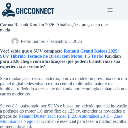
Pular
para
o
conteúdo
Carona Renault Kardian 2026: Atualizações, preços e o que
muda
Pedro Santos
setembro 3, 2025
Você sabia que o SUV compacto
Renault Grand Koleos 2025:
SUV Híbrido Testado no Brasil com Motor 1.5 Turbo
Kardian
para 2026 chega com atualizações que podem transformar sua
experiência ao volante?
Sem mudanças no visual externo, o novo modelo impressiona com um
painel digital redesenhado e uma central multimídia maior e mais
intuitiva, refletindo a crescente demanda por tecnologia embarcada nos
carros modernos.
Se você é apaixonado por SUVs e busca um veículo que alia inovação
à potência do motor 1.0 turbo flex de 125 cv, entender as novidades e
preços do
Renault Duster Tech Road II 2.0 Automática 2015 – Zara
Multimarcas Negociar
Kardian é essencial para fazer a melhor escolha
no mercado atual.