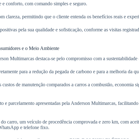
ade e conforto, com comando simples e seguro.
 clareza, permitindo que o cliente entenda os benefícios reais e exper
tivas pela sua qualidade e sofisticação, conforme as visitas registra
onsumidores e o Meio Ambiente
n Multimarcas destaca-se pelo compromisso com a sustentabilidade e
iretamente para a redução da pegada de carbono e para a melhoria da q
res custos de manutenção comparados a carros a combustão, economia sig
nto e parcelamento apresentadas pela Anderson Multimarcas, facilitand
o do carro, um veículo de procedência comprovada e zero km, com ace
 WhatsApp e telefone fixo.