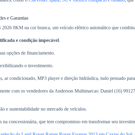
es e Garantias
026 0KM na cor branca, um veículo elétrico automático que combina
tificada e condição impecável
.
rsas opções de financiamento.
exibilizando o investimento.
s, ar condicionado, MP3 player e direção hidráulica, tudo pensado para
retamente com os vendedores da Anderson Multimarcas: Daniel (16) 991
ão e sustentabilidade no mercado de veículos.
eis na concessionária, que tem compromisso em transformar seu invest
 seleção da Land Rover Range Rover Evoque 2013 em Caxias do Sul
,