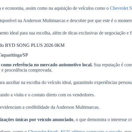
ia e economia, assim como na aquisição de veículos como o
Chevrolet S
onível na Anderson Multimarcas e descobre por que este é o momento 
o ideal para sua escolha, além de dicas exclusivas de negociação e f
usiva do BYD SONG PLUS 2026 0KM
Taquaritinga/SP
 como referência no mercado automotivo local.
Sua reputação é cons
de e procedência comprovada.
 auxiliar na escolha do veículo ideal, garantindo experiências persona
ando a visita e o contato direto com os vendedores.
 evidenciam a credibilidade da Anderson Multimarcas.
lizações únicas por veículo anunciado
, o que demonstra o interesse cr
milares, como o
Chevrolet Spark, SUV elétrico compacto e ousado
, que