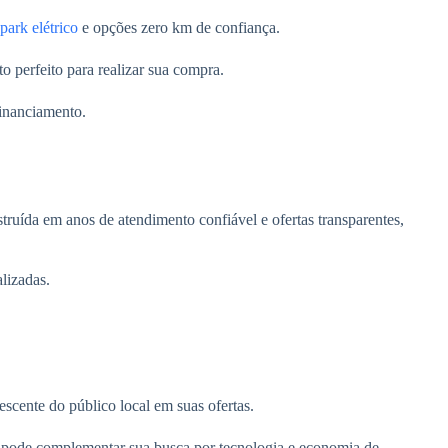
park elétrico
e opções zero km de confiança.
perfeito para realizar sua compra.
inanciamento.
truída em anos de atendimento confiável e ofertas transparentes,
lizadas.
escente do público local em suas ofertas.
 pode complementar sua busca por tecnologia e economia de