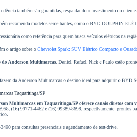
ocedência também são garantidas, respaldando o investimento do cliente.
também recomenda modelos semelhantes, como o BYD DOLPHIN ELÉTRIC
cessionária como referência para quem busca veículos elétricos na regiã
ém o artigo sobre o
Chevrolet Spark: SUV Elétrico Compacto e Ousad
s do Anderson Multimarcas.
Daniel, Rafael, Nick e Paulo estão pron
ento fazem da Anderson Multimarcas o destino ideal para adquirir o 
imarcas Taquaritinga/SP
son Multimarcas em Taquaritinga/SP oferece canais diretos com v
958, (16) 99771-4462 e (16) 99389-8698, respectivamente, prontos p
ico.
2-3490 para consultas presenciais e agendamento de test-drive.