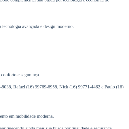
 tecnologia avançada e design moderno.
 conforto e segurança.
27-8038, Rafael (16) 99769-6958, Nick (16) 99771-4462 e Paulo (16)
imento em mobilidade moderna.
 enriquecendo ainda mais sua busca por qualidade e segurança.