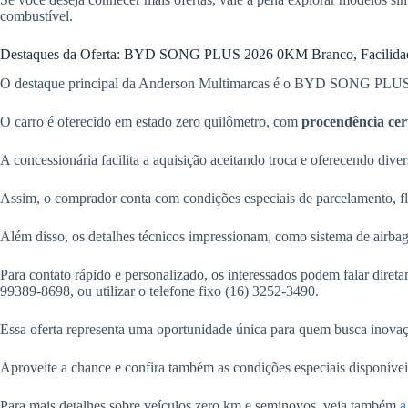
combustível.
Destaques da Oferta: BYD SONG PLUS 2026 0KM Branco, Facilidad
O destaque principal da Anderson Multimarcas é o BYD SONG PLUS 2
O carro é oferecido em estado zero quilômetro, com
procendência cer
A concessionária facilita a aquisição aceitando troca e oferecendo dive
Assim, o comprador conta com condições especiais de parcelamento, fl
Além disso, os detalhes técnicos impressionam, como sistema de airbag
Para contato rápido e personalizado, os interessados podem falar di
99389-8698, ou utilizar o telefone fixo (16) 3252-3490.
Essa oferta representa uma oportunidade única para quem busca inovaç
Aproveite a chance e confira também as condições especiais disponív
Para mais detalhes sobre veículos zero km e seminovos, veja também
a