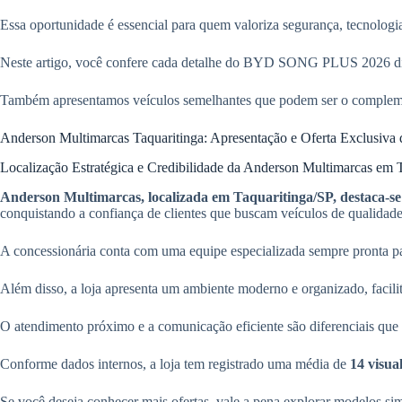
Essa oportunidade é essencial para quem valoriza segurança, tecnolog
Neste artigo, você confere cada detalhe do BYD SONG PLUS 2026 disp
Também apresentamos veículos semelhantes que podem ser o complement
Anderson Multimarcas Taquaritinga: Apresentação e Oferta Excl
Localização Estratégica e Credibilidade da Anderson Multimarcas em 
Anderson Multimarcas, localizada em Taquaritinga/SP, destaca-se
conquistando a confiança de clientes que buscam veículos de qualida
A concessionária conta com uma equipe especializada sempre pronta para
Além disso, a loja apresenta um ambiente moderno e organizado, facilit
O atendimento próximo e a comunicação eficiente são diferenciais que
Conforme dados internos, a loja tem registrado uma média de
14 visua
Se você deseja conhecer mais ofertas, vale a pena explorar modelos si