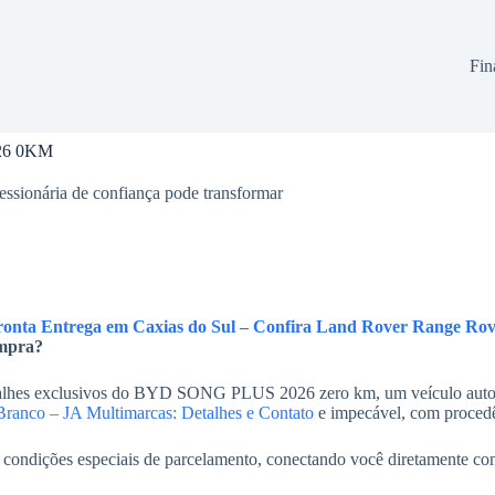
Fin
026 0KM
essionária de confiança pode transformar
ronta Entrega em Caxias do Sul – Confira Land Rover Range Ro
ompra?
detalhes exclusivos do BYD SONG PLUS 2026 zero km, um veículo aut
nco – JA Multimarcas: Detalhes e Contato
e impecável, com procedê
to e condições especiais de parcelamento, conectando você diretamente 